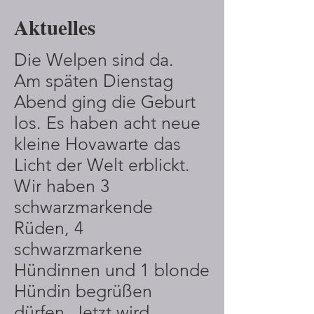
Aktuelles
Die Welpen sind da.
​Am späten Dienstag
Abend ging die Geburt
los. Es haben acht neue
kleine Hovawarte das
Licht der Welt erblickt.
Wir haben 3
schwarzmarkende
Rüden, 4
schwarzmarkene
Hündinnen und 1 blonde
Hündin begrüßen
dürfen. Jetzt wird