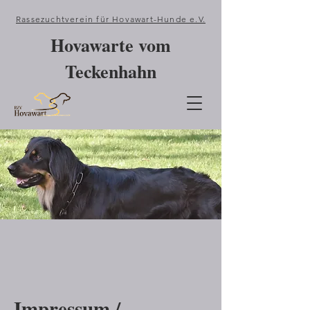
Rassezuchtverein für Hovawart-Hunde e.V.
Hovawarte vom
Teckenhahn
Impressum /